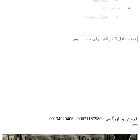
تماس با ما
صدای مشتری
09134920406 - 09021187980
فروش و بازرگانی : 09021187980 - 09134920406
آجر سفال تیغه10 درجه1