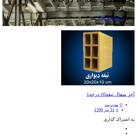
Our Products
آجر سفال تیغه10 درجه1
آجر سفال تیغه10 درجه1
مدیریت
31 تیر 1399
به اشتراک گذاری