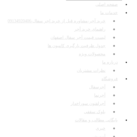
صفحه اصلی
خدمات ما
خرید آجر-مشاوره قبل از خرید اجر سفال-09134920406
راهنمای خرید آجر
لیست قیمت آجر سفال اصفهان
جدول ظرفیت بارگیری کامیون ها
محصولات ویژه
درباره ما
نظرات مشتریان
فروشگاه
آجرسفال
آجرنما
آجرلفتون سوراخدار
بلوک سقفی
بایگانی مطالب و مقالات
خبری
آموزشی