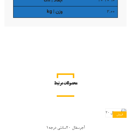
۱۰*۲۰*۲۰
ابعاد | cm
۲.۰۰
وزن | kg
محصولات مرتبط
فروش
آجرسفال ۲۰سانتی درجه۱