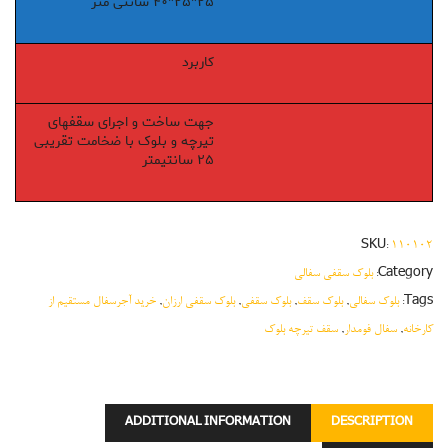
۲۵*۲۵*۴۰ سانتی متر
کاربرد
جهت ساخت و اجرای سقفهای
تیرچه و بلوک با ضخامت تقریبی
۲۵ سانتیمتر
SKU:
۱۱۰۱۰۲
Category:
بلوک سقفی سفالی
Tags:
بلوک سفالی
,
بلوک سقف
,
بلوک سقفی
,
بلوک سقفی ارزان
,
خرید آجرسفال مستقیم از
کارخانه
,
سفال فومدار
,
سقف تیرچه بلوک
ADDITIONAL INFORMATION
DESCRIPTION