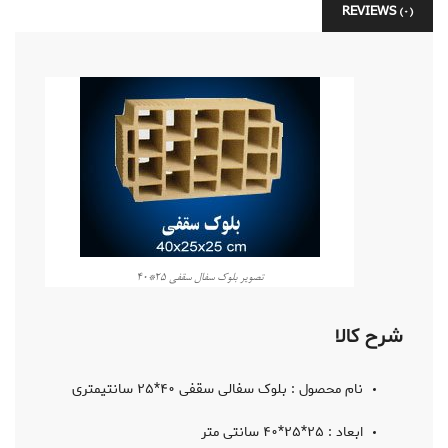
REVIEWS (0)
تصویر بلوک سفال سقفی ۲۵*۴۰
شرح کالا
نام محصول : بلوک سفالی سقفی ۴۰*۲۵ سانتیمتری
ابعاد : ۲۵*۲۵*۴۰ سانتی متر