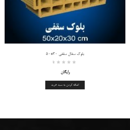
بلوک سفال سقفی ۳۰*۵۰
Rated
۰
رایگان
out
of
5
اضافه کردن به سبد خرید